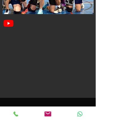
CONTActe
voleibolmundet@gmail.com
Tel:
612 53 73 40
(laborables de 10:00-18:00)
Barcelona, Cataluña. España.