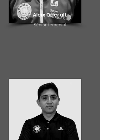
Aleix Queralt
Sènior femení A.