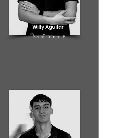
Willy Aguilar
Sènior femení B.